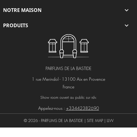
NOTRE MAISON

PRODUITS

PARFUMS DE LA BASTIDE
1 rue Merindol - 13100 Aix en Provence
France
Show room ouvert au public sur rdv.
Appelez-nous :
+33442382690
© 2026 - PARFUMS DE LA BASTIDE |
SITE MAP
|
LLW