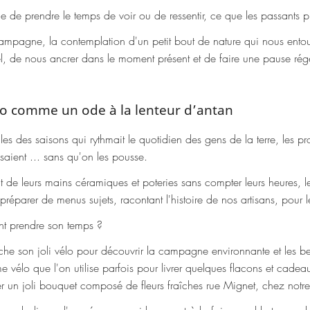
de prendre le temps de voir ou de ressentir, ce que les passants 
ampagne, la contemplation d'un petit bout de nature qui nous ento
el, de nous ancrer dans le moment présent et de faire une pause régé
lo comme un ode à la lenteur d’antan
cles des saisons qui rythmait le quotidien des gens de la terre, les pro
saient ... sans qu'on les pousse.
t de leurs mains céramiques et poteries sans compter leurs heures, l
préparer de menus sujets, racontant l'histoire de nos artisans, pour l
nt prendre son temps ?
he son joli vélo pour découvrir la campagne environnante et les b
élo que l'on utilise parfois pour livrer quelques flacons et cadeau
her un joli bouquet composé de fleurs fraîches rue Mignet, chez notre a