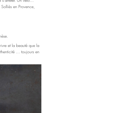
 s'arrêter. Un vélo…
 Solliès en Provence,
nèse.
 vivre et la beauté que la
authenticité … toujours en