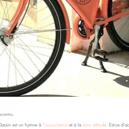
inconnu.
Dassin est un hymne à
l'insouciance
et à la
slow attitude
. Est-ce d'a