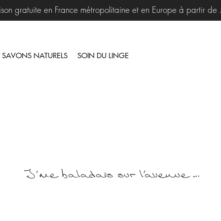
aison gratuite en France métropolitaine et en Europe à partir de
SAVONS NATURELS
SOIN DU LINGE
J’me baladais sur l'avenue …