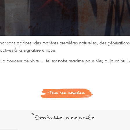
sanat sans artifices, des matières premières naturelles, des génération
factives à la signature unique.
tir la douceur de vivre ... tel est notre maxime pour hier, aujourd’hui
Tous les articles
Produits associés