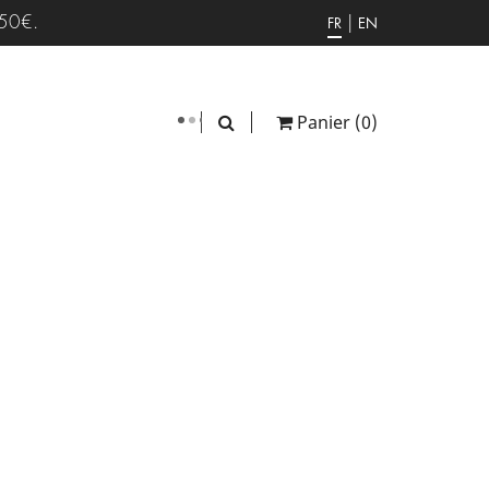
 50€.
|
FR
EN
Panier
(0)