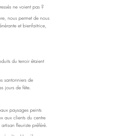
pressés ne voient pas ?
ure, nous permet de nous
nérante et bienfaitrice,
duits du terroir étaient
es santonniers de
es jours de fête.
eaux paysages peints
x aux clients du centre
rtisan fleuriste préféré.