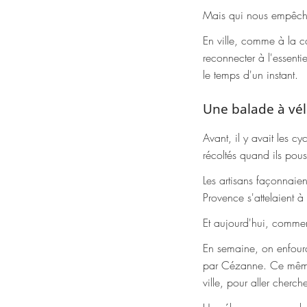
Mais qui nous empêche 
En ville, comme à la c
reconnecter à l'essenti
le temps d'un instant.
Une balade à vé
Avant, il y avait les cy
récoltés quand ils pous
Les artisans façonnaien
Provence s'attelaient à 
Et aujourd'hui, comme
En semaine, on enfourc
par Cézanne. Ce même v
ville, pour aller cherc