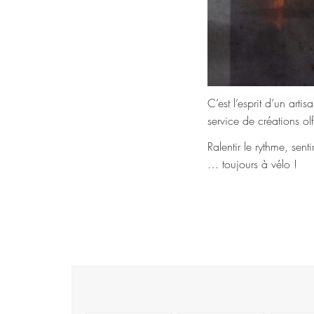
C’est l’esprit d’un arti
service de créations ol
Ralentir le rythme, sen
… toujours à vélo !