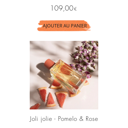
Prix
109,00
€
AJOUTER AU PANIER
Joli jolie - Pomelo & Rose