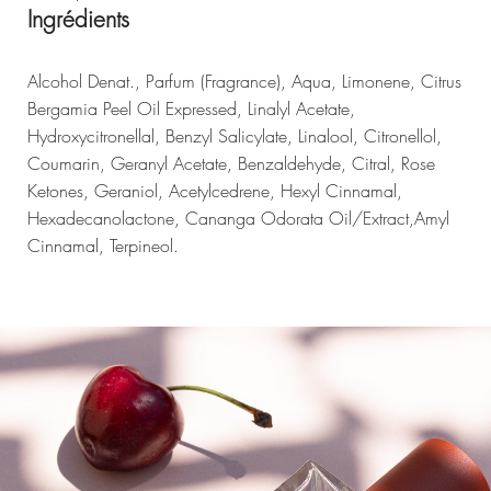
Ingrédients
Alcohol Denat., Parfum (Fragrance), Aqua, Limonene, Citrus
Bergamia Peel Oil Expressed, Linalyl Acetate,
Hydroxycitronellal, Benzyl Salicylate, Linalool, Citronellol,
Coumarin, Geranyl Acetate, Benzaldehyde, Citral, Rose
Ketones, Geraniol, Acetylcedrene, Hexyl Cinnamal,
Hexadecanolactone, Cananga Odorata Oil/Extract,Amyl
Cinnamal, Terpineol.